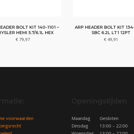
EADER BOLT KIT 140-1101 –
ARP HEADER BOLT KIT 134-
YSLER HEMI 5.7/6.1L HEX
SBC 6.2L LT1 12PT
€
79,97
€
49,91
rmatie:
Openingstijden
ne voorwaarden
Maandag
Gesloten
pingsrecht
Dinsdag
13:00 – 22:00
beleid
Woensdag
13:00 – 22:00