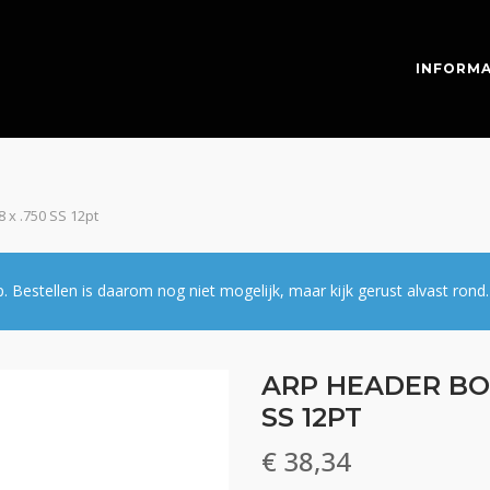
INFORMA
8 x .750 SS 12pt
estellen is daarom nog niet mogelijk, maar kijk gerust alvast rond.
ARP HEADER BOLT
SS 12PT
€
38,34