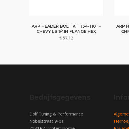
ARP HEADER BOLT KIT 134-1101 –
ARP H
CHEVY LS 1/4IN FLANGE HEX
CHR
€
57,12
Bedrijfsgegevens
Info
Dolf Tuning & Performance
Algeme
Nobelstraat 9-01
Herroe
7131PZ Lichtenvoorde
Privacy