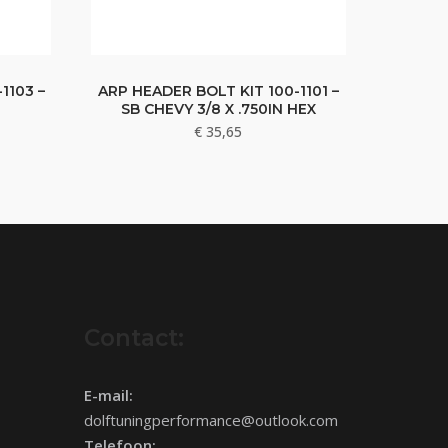
1103 –
ARP HEADER BOLT KIT 100-1101 –
SB CHEVY 3/8 X .750IN HEX
€
35,65
Contact:
E-mail:
dolftuningperformance@outlook.com
Telefoon: