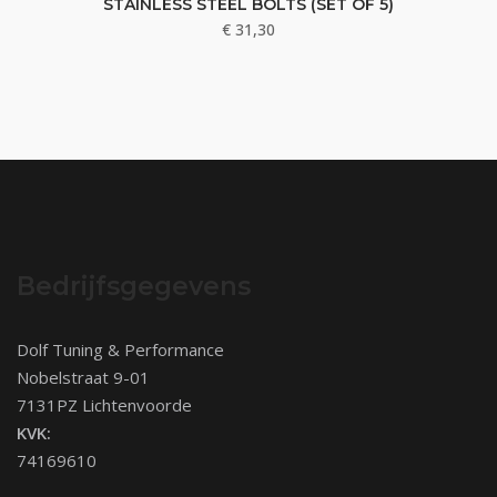
STAINLESS STEEL BOLTS (SET OF 5)
€
31,30
Bedrijfsgegevens
Dolf Tuning & Performance
Nobelstraat 9-01
7131PZ Lichtenvoorde
KVK:
74169610