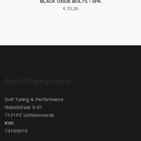
BLACK OXIDE BOLTS – 5PK
€
33,26
Bedrijfsgegevens
Dolf Tuning & Performance
Nobelstraat 9-01
7131PZ Lichtenvoorde
KVK:
74169610