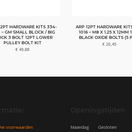
12PT HARDWARE KITS 334-
ARP 12PT HARDWARE KITS
 – GM SMALL BLOCK / BIG
1016 – M8 X 1.25 X 12MM 
OCK 3 BOLT 12PT LOWER
BLACK OXIDE BOLTS (5 
PULLEY BOLT KIT
€
20,45
€
49,88
rmatie:
Openingstijden
ne voorwaarden
Maandag
Gesloten