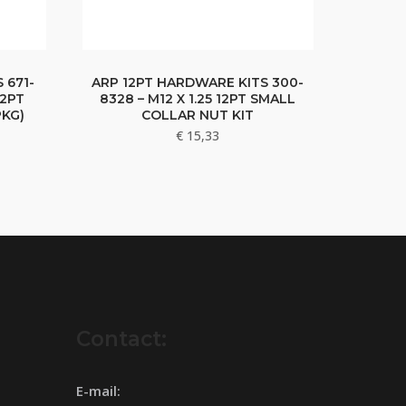
 671-
ARP 12PT HARDWARE KITS 300-
12PT
8328 – M12 X 1.25 12PT SMALL
PKG)
COLLAR NUT KIT
€
15,33
Contact:
E-mail: