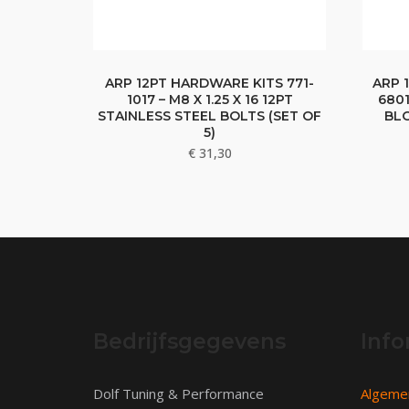
ARP 12PT HARDWARE KITS 771-
ARP 
1017 – M8 X 1.25 X 16 12PT
6801
STAINLESS STEEL BOLTS (SET OF
BL
5)
€
31,30
Bedrijfsgegevens
Info
Dolf Tuning & Performance
Algeme