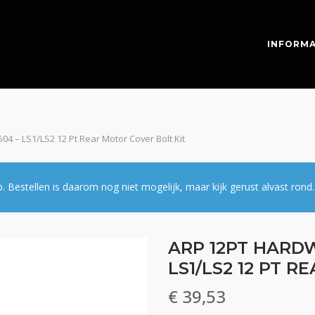
INFORMA
04 – LS1/LS2 12 Pt Rear Motor Cover Bolt Kit
estellen is daarom nog niet mogelijk, maar kijk gerust alvast rond.
ARP 12PT HARDW
LS1/LS2 12 PT 
€
39,53