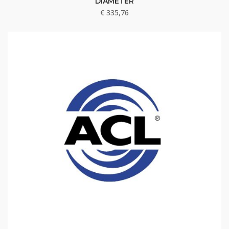
DIAMETER
€
335,76