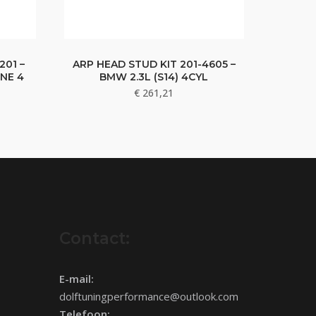
201 –
ARP HEAD STUD KIT 201-4605 –
INE 4
BMW 2.3L (S14) 4CYL
€
261,21
Contact:
E-mail:
dolftuningperformance@outlook.com
Telefoon: