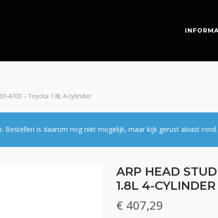
INFORMA
03-4703 – Toyota 1.8L 4-cylinder
estellen is daarom nog niet mogelijk, maar kijk gerust alvast rond.
ARP HEAD STUD 
1.8L 4-CYLINDER
€
407,29