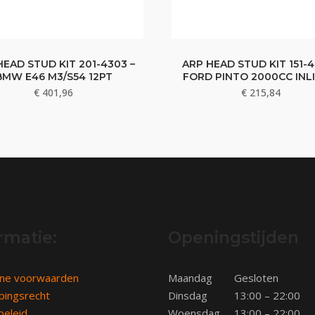
HEAD STUD KIT 201-4303 –
ARP HEAD STUD KIT 151-4
BMW E46 M3/S54 12PT
FORD PINTO 2000CC INL
€
401,96
€
215,84
rmatie:
Openingstijden
ne voorwaarden
Maandag
Gesloten
pingsrecht
Dinsdag
13:00 – 22:00
beleid
Woensdag
13:00 – 22:00