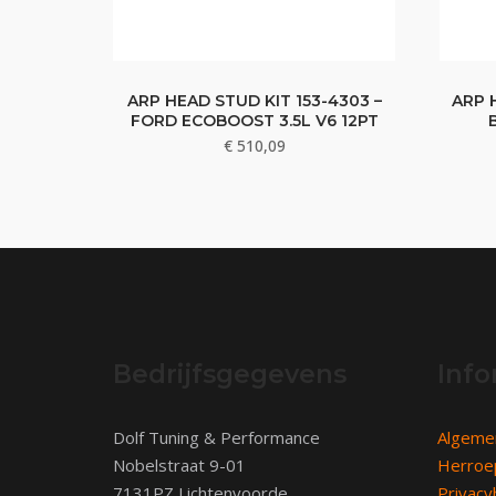
ARP HEAD STUD KIT 153-4303 –
ARP 
FORD ECOBOOST 3.5L V6 12PT
€
510,09
Bedrijfsgegevens
Info
Dolf Tuning & Performance
Algeme
Nobelstraat 9-01
Herroe
7131PZ Lichtenvoorde
Privacy