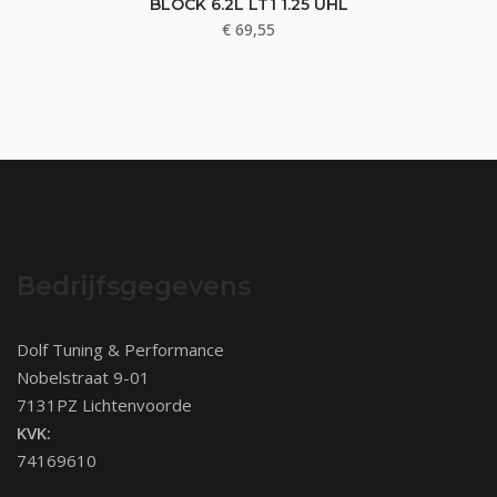
BLOCK 6.2L LT1 1.25 UHL
€
69,55
Bedrijfsgegevens
Dolf Tuning & Performance
Nobelstraat 9-01
7131PZ Lichtenvoorde
KVK:
74169610