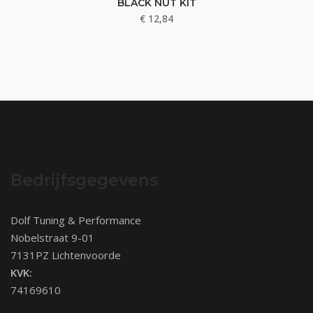
BLACK NUT KIT
€
12,84
Bedrijfsgegevens
Dolf Tuning & Performance
Nobelstraat 9-01
7131PZ Lichtenvoorde
KVK:
74169610