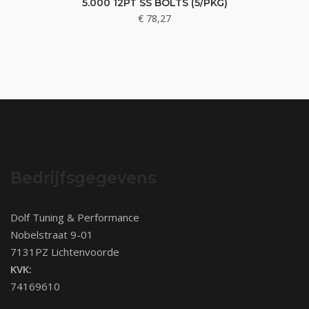
5.000 12PT SS BOLTS (5/PKG)
€
78,27
Bedrijfsgegevens
Dolf Tuning & Performance
Nobelstraat 9-01
7131PZ Lichtenvoorde
KVK:
74169610