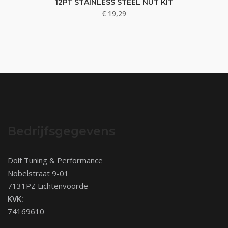
12PT STAINLESS STEEL NUT KIT
€
19,29
Bedrijfsgegevens
Dolf Tuning & Performance
Nobelstraat 9-01
7131PZ Lichtenvoorde
KVK:
74169610