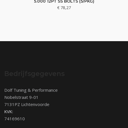
5.000 12PT SS BOLTS (5/PKG)
€
78,27
Bedrijfsgegevens
Dolf Tuning & Performance
Nobelstraat 9-01
7131PZ Lichtenvoorde
KVK:
74169610