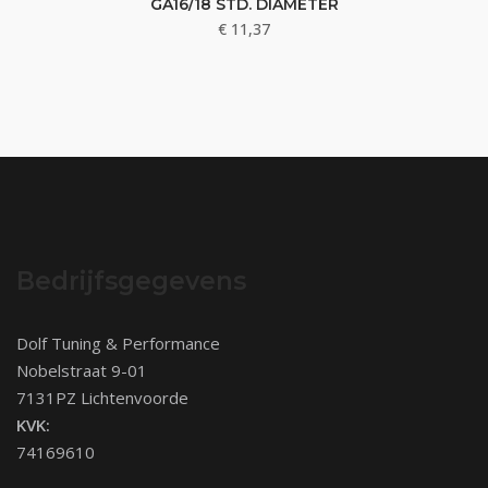
GA16/18 STD. DIAMETER
€
11,37
Bedrijfsgegevens
Dolf Tuning & Performance
Nobelstraat 9-01
7131PZ Lichtenvoorde
KVK:
74169610