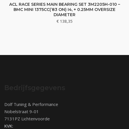
ACL RACE SERIES MAIN BEARING SET 3M2205H-010 –
BMC MINI 1375CC(’83 ON) I4, + 0.25MM OVERSIZE
DIAMETER
€
138,35
Bedrijfsgegevens
Dolf Tuning & Performance
Nobelstraat 9-01
7131PZ Lichtenvoorde
KVK: