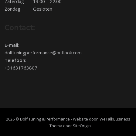
Zaterdag
13:00 – 22:00
Zondag
Gesloten
Contact:
E-mail:
dolftuningperformance@outlook.com
Telefoon:
+31631763807
2026 © Dolf Tuning & Performance - Website door:
WeTalkBusiness
Thema door
SiteOrigin