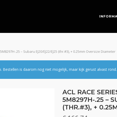
INFORMA
 5M8297H-.25 – Subaru EJ20/EJ22/EJ25 (thr.#3), + 0.25mm Oversize Diameter
estellen is daarom nog niet mogelijk, maar kijk gerust alvast rond.
ACL RACE SERIE
5M8297H-.25 – S
(THR.#3), + 0.