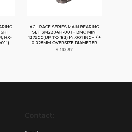
ARING
ACL RACE SERIES MAIN BEARING
ISHI
SET 3M2204H-001 – BMC MINI
R, HX-
1375CC(UP TO ’83) I4 .001 INCH / +
01”)
0.025MM OVERSIZE DIAMETER
€
133,97
Contact: