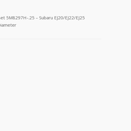
 set 5M8297H-.25 – Subaru EJ20/EJ22/EJ25
Diameter