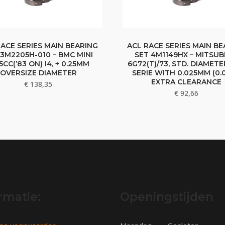
RACE SERIES MAIN BEARING
ACL RACE SERIES MAIN BE
 3M2205H-010 – BMC MINI
SET 4M1149HX – MITSUB
5CC(’83 ON) I4, + 0.25MM
6G72(T)/73, STD. DIAMETE
OVERSIZE DIAMETER
SERIE WITH 0.025MM (0.0
EXTRA CLEARANCE
€
138,35
€
92,66
rmatie:
Openingstijden