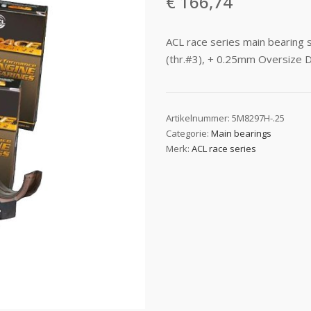
€
166,74
ACL race series main bearing
(thr.#3), + 0.25mm Oversize 
Artikelnummer:
5M8297H-.25
Categorie:
Main bearings
Merk:
ACL race series