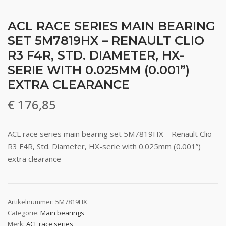
ACL RACE SERIES MAIN BEARING
SET 5M7819HX – RENAULT CLIO
R3 F4R, STD. DIAMETER, HX-
SERIE WITH 0.025MM (0.001”)
EXTRA CLEARANCE
€
176,85
ACL race series main bearing set 5M7819HX – Renault Clio
R3 F4R, Std. Diameter, HX-serie with 0.025mm (0.001”)
extra clearance
Artikelnummer:
5M7819HX
Categorie:
Main bearings
Merk:
ACL race series