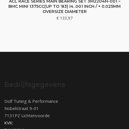
ACL RACE SERIES MAIN BEARING SET 3M2204H-001 –
BMC MINI 1375CC(UP TO ’83) I4 .001 INCH / + 0.025MM
OVERSIZE DIAMETER
€
133,97
Bedrijfsgegevens
Dolf Tuning & Performance
Nobelstraat 9-01
7131PZ Lichtenvoorde
KVK: