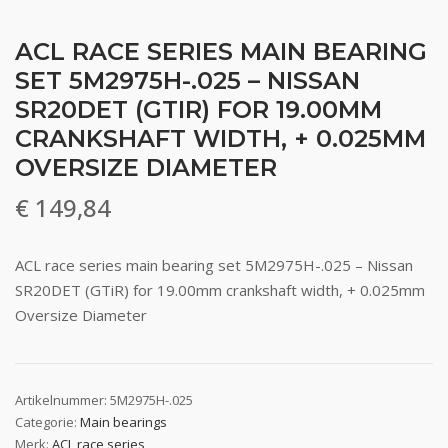
ACL RACE SERIES MAIN BEARING
SET 5M2975H-.025 – NISSAN
SR20DET (GTIR) FOR 19.00MM
CRANKSHAFT WIDTH, + 0.025MM
OVERSIZE DIAMETER
€
149,84
ACL race series main bearing set 5M2975H-.025 – Nissan
SR20DET (GTiR) for 19.00mm crankshaft width, + 0.025mm
Oversize Diameter
Artikelnummer:
5M2975H-.025
Categorie:
Main bearings
Merk:
ACL race series