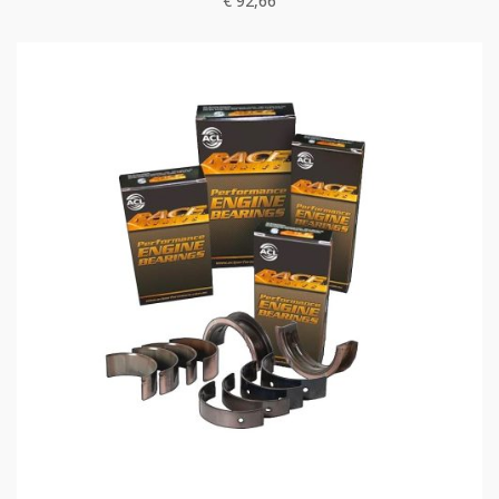
€
92,66