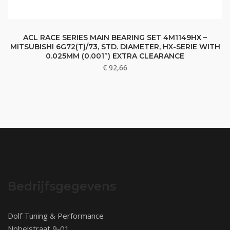
ACL RACE SERIES MAIN BEARING SET 4M1149HX –
MITSUBISHI 6G72(T)/73, STD. DIAMETER, HX-SERIE WITH
0.025MM (0.001”) EXTRA CLEARANCE
€
92,66
Bedrijfsgegevens
Dolf Tuning & Performance
Nobelstraat 9-01