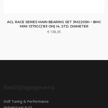
ACL RACE SERIES MAIN BEARING SET 3M2205H – BMC
MINI 1375CC(’83 ON) I4, STD. DIAMETER
€
138,35
Bedrijfsgegevens
Dolf Tuning & Performance
Nobelstraat 9-01