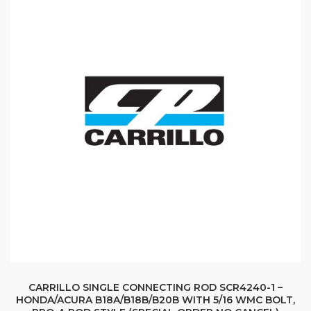
CARRILLO SINGLE CONNECTING ROD SCR4240-1 –
HONDA/ACURA B18A/B18B/B20B WITH 5/16 WMC BOLT,