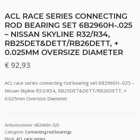
ACL RACE SERIES CONNECTING
ROD BEARING SET 6B2960H-.025
– NISSAN SKYLINE R32/R34,
RB25DET&DETT/RB26DETT, +
0.025MM OVERSIZE DIAMETER
€
92,93
ACL race series connecting rod bearing set 6B2960H-.025 –
Nissan Skyline R32/R34, RB25DET&DETT/RB26DETT, +
0.025mm Oversize Diameter
Artikelnummer:
6B2960H-.025
Categorie:
Connecting rod bearings
Merk:
ACL race series