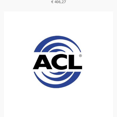
€
406,27